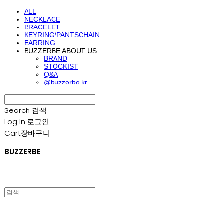
ALL
NECKLACE
BRACELET
KEYRING/PANTSCHAIN
EARRING
BUZZERBE ABOUT US
BRAND
STOCKIST
Q&A
@buzzerbe.kr
Search
검색
Log In
로그인
Cart
장바구니
BUZZERBE