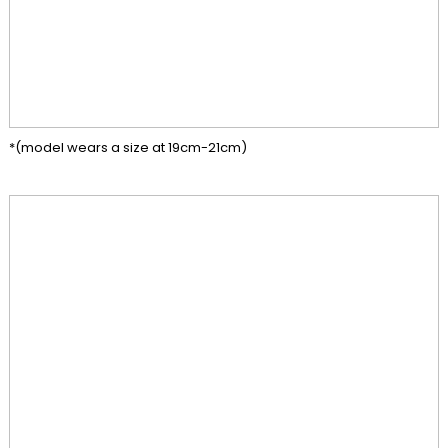
*(model wears a size at 19cm-21cm)