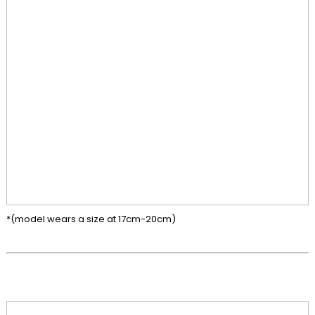
*(model wears a size at 17cm-20cm)