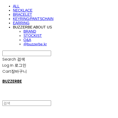
ALL
NECKLACE
BRACELET
KEYRING/PANTSCHAIN
EARRING
BUZZERBE ABOUT US
BRAND
STOCKIST
Q&A
@buzzerbe.kr
Search
검색
Log In
로그인
Cart
장바구니
BUZZERBE