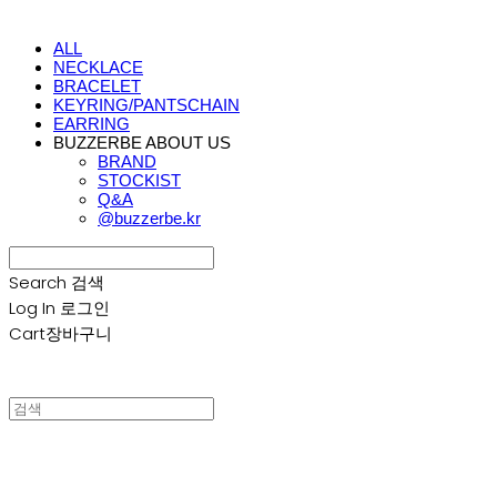
ALL
NECKLACE
BRACELET
KEYRING/PANTSCHAIN
EARRING
BUZZERBE ABOUT US
BRAND
STOCKIST
Q&A
@buzzerbe.kr
Search
검색
Log In
로그인
Cart
장바구니