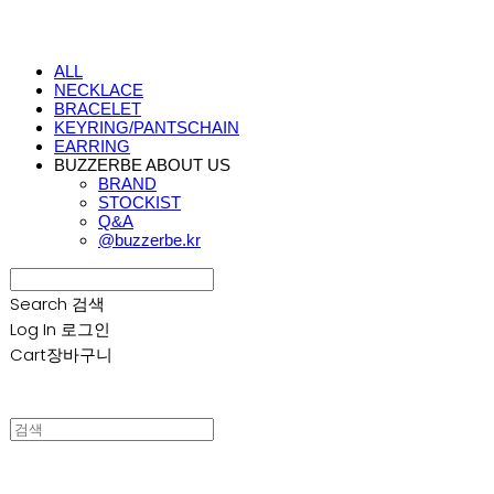
ALL
NECKLACE
BRACELET
KEYRING/PANTSCHAIN
EARRING
BUZZERBE ABOUT US
BRAND
STOCKIST
Q&A
@buzzerbe.kr
Search
검색
Log In
로그인
Cart
장바구니