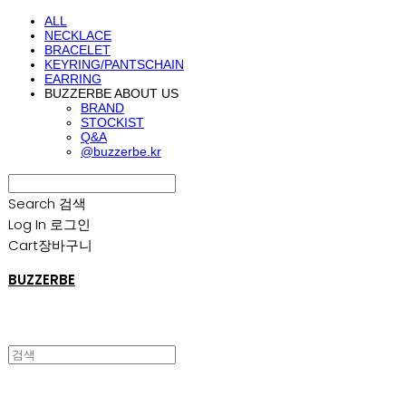
ALL
NECKLACE
BRACELET
KEYRING/PANTSCHAIN
EARRING
BUZZERBE ABOUT US
BRAND
STOCKIST
Q&A
@buzzerbe.kr
Search
검색
Log In
로그인
Cart
장바구니
BUZZERBE