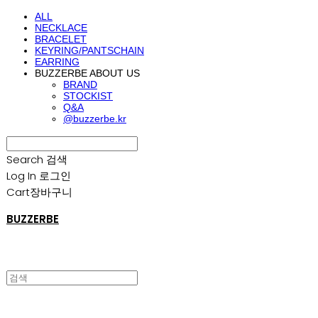
ALL
NECKLACE
BRACELET
KEYRING/PANTSCHAIN
EARRING
BUZZERBE ABOUT US
BRAND
STOCKIST
Q&A
@buzzerbe.kr
Search
검색
Log In
로그인
Cart
장바구니
BUZZERBE